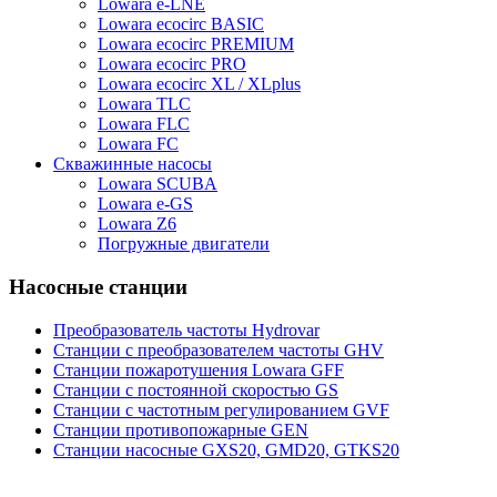
Lowara e-LNE
Lowara ecocirc BASIC
Lowara ecocirc PREMIUM
Lowara ecocirc PRO
Lowara ecocirc XL / XLplus
Lowara TLC
Lowara FLC
Lowara FC
Скважинные насосы
Lowara SCUBA
Lowara e-GS
Lowara Z6
Погружные двигатели
Насосные станции
Преобразователь частоты Hydrovar
Станции с преобразователем частоты GHV
Станции пожаротушения Lowara GFF
Станции с постоянной скоростью GS
Станции с частотным регулированием GVF
Станции противопожарные GEN
Станции насосные GXS20, GMD20, GTKS20