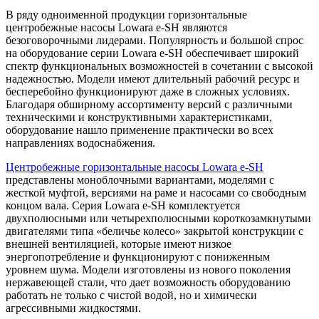
В ряду одноименной продукции горизонтальные
центробежные насосы Lowara e-SH являются
безоговорочными лидерами. Популярность и большой спрос
на оборудование серии Lowara e-SH обеспечивает широкий
спектр функциональных возможностей в сочетании с высокой
надежностью. Модели имеют длительный рабочий ресурс и
бесперебойно функционируют даже в сложных условиях.
Благодаря обширному ассортименту версий с различными
техническими и конструктивными характеристиками,
оборудование нашло применение практически во всех
направлениях водоснабжения.
Центробежные горизонтальные насосы Lowara e-SH
представлены моноблочными вариантами, моделями с
жесткой муфтой, версиями на раме и насосами со свободным
концом вала. Серия Lowara e-SH комплектуется
двухполюсными или четырехполюсными короткозамкнутыми
двигателями типа «беличье колесо» закрытой конструкции с
внешней вентиляцией, которые имеют низкое
энергопотребление и функционируют с пониженным
уровнем шума. Модели изготовлены из нового поколения
нержавеющей стали, что дает возможность оборудованию
работать не только с чистой водой, но и химически
агрессивными жидкостями.