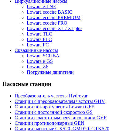
Циркуляционные насосы
Lowara e-LNE
Lowara ecocirc BASIC
Lowara ecocirc PREMIUM
Lowara ecocirc PRO
Lowara ecocirc XL / XLplus
Lowara TLC
Lowara FLC
Lowara FC
Скважинные насосы
Lowara SCUBA
Lowara e-GS
Lowara Z6
Погружные двигатели
Насосные станции
Преобразователь частоты Hydrovar
Станции с преобразователем частоты GHV
Станции пожаротушения Lowara GFF
Станции с постоянной скоростью GS
Станции с частотным регулированием GVF
Станции противопожарные GEN
Станции насосные GXS20, GMD20, GTKS20