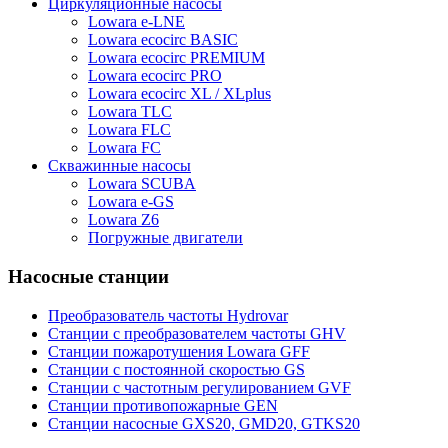
Циркуляционные насосы
Lowara e-LNE
Lowara ecocirc BASIC
Lowara ecocirc PREMIUM
Lowara ecocirc PRO
Lowara ecocirc XL / XLplus
Lowara TLC
Lowara FLC
Lowara FC
Скважинные насосы
Lowara SCUBA
Lowara e-GS
Lowara Z6
Погружные двигатели
Насосные станции
Преобразователь частоты Hydrovar
Станции с преобразователем частоты GHV
Станции пожаротушения Lowara GFF
Станции с постоянной скоростью GS
Станции с частотным регулированием GVF
Станции противопожарные GEN
Станции насосные GXS20, GMD20, GTKS20