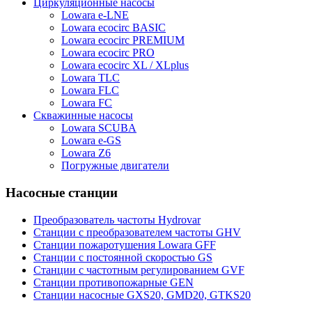
Циркуляционные насосы
Lowara e-LNE
Lowara ecocirc BASIC
Lowara ecocirc PREMIUM
Lowara ecocirc PRO
Lowara ecocirc XL / XLplus
Lowara TLC
Lowara FLC
Lowara FC
Скважинные насосы
Lowara SCUBA
Lowara e-GS
Lowara Z6
Погружные двигатели
Насосные станции
Преобразователь частоты Hydrovar
Станции с преобразователем частоты GHV
Станции пожаротушения Lowara GFF
Станции с постоянной скоростью GS
Станции с частотным регулированием GVF
Станции противопожарные GEN
Станции насосные GXS20, GMD20, GTKS20