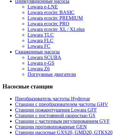
Циркуляционные насосы
Lowara e-LNE
Lowara ecocirc BASIC
Lowara ecocirc PREMIUM
Lowara ecocirc PRO
Lowara ecocirc XL / XLplus
Lowara TLC
Lowara FLC
Lowara FC
Скважинные насосы
Lowara SCUBA
Lowara e-GS
Lowara Z6
Погружные двигатели
Насосные станции
Преобразователь частоты Hydrovar
Станции с преобразователем частоты GHV
Станции пожаротушения Lowara GFF
Станции с постоянной скоростью GS
Станции с частотным регулированием GVF
Станции противопожарные GEN
Станции насосные GXS20, GMD20, GTKS20