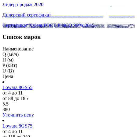
Лидер продаж 2020
Дилерский сертификат
Сертификат Xylem ГОСТ Р ИСО 9001-2015
Список марок
Наименование
Q (м³/ч)
H (м)
P (кВт)
U (В)
Цена
Lowara 8GS55
от 4 до 11
от 88 до 185
5.5
380
Уточнить цену
Lowara 8GS75
от 4 до 11
от 118 до 249