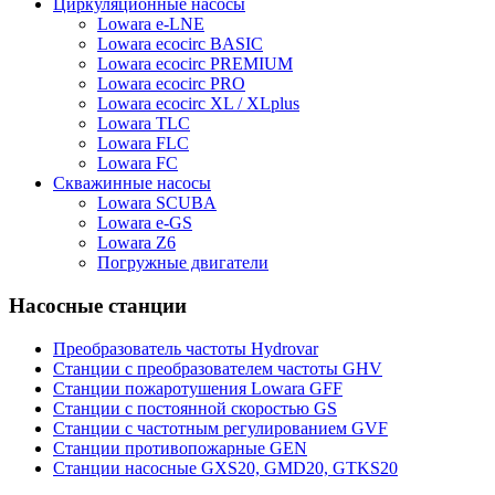
Циркуляционные насосы
Lowara e-LNE
Lowara ecocirc BASIC
Lowara ecocirc PREMIUM
Lowara ecocirc PRO
Lowara ecocirc XL / XLplus
Lowara TLC
Lowara FLC
Lowara FC
Скважинные насосы
Lowara SCUBA
Lowara e-GS
Lowara Z6
Погружные двигатели
Насосные станции
Преобразователь частоты Hydrovar
Станции с преобразователем частоты GHV
Станции пожаротушения Lowara GFF
Станции с постоянной скоростью GS
Станции с частотным регулированием GVF
Станции противопожарные GEN
Станции насосные GXS20, GMD20, GTKS20