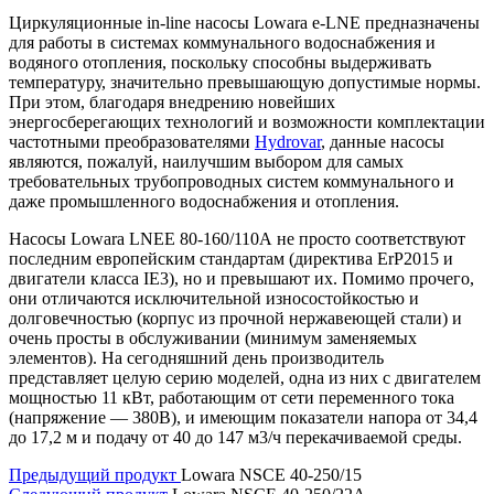
Циркуляционные in-line насосы Lowara e-LNE предназначены
для работы в системах коммунального водоснабжения и
водяного отопления, поскольку способны выдерживать
температуру, значительно превышающую допустимые нормы.
При этом, благодаря внедрению новейших
энергосберегающих технологий и возможности комплектации
частотными преобразователями
Hydrovar
, данные насосы
являются, пожалуй, наилучшим выбором для самых
требовательных трубопроводных систем коммунального и
даже промышленного водоснабжения и отопления.
Насосы Lowara LNEE 80-160/110A не просто соответствуют
последним европейским стандартам (директива ErP2015 и
двигатели класса IE3), но и превышают их. Помимо прочего,
они отличаются исключительной износостойкостью и
долговечностью (корпус из прочной нержавеющей стали) и
очень просты в обслуживании (минимум заменяемых
элементов). На сегодняшний день производитель
представляет целую серию моделей, одна из них с двигателем
мощностью 11 кВт, работающим от сети переменного тока
(напряжение — 380В), и имеющим показатели напора от 34,4
до 17,2 м и подачу от 40 до 147 м3/ч перекачиваемой среды.
Предыдущий продукт
Lowara NSCE 40-250/15