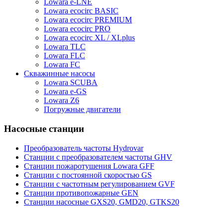
Lowara e-LNE
Lowara ecocirc BASIC
Lowara ecocirc PREMIUM
Lowara ecocirc PRO
Lowara ecocirc XL / XLplus
Lowara TLC
Lowara FLC
Lowara FC
Скважинные насосы
Lowara SCUBA
Lowara e-GS
Lowara Z6
Погружные двигатели
Насосные станции
Преобразователь частоты Hydrovar
Станции с преобразователем частоты GHV
Станции пожаротушения Lowara GFF
Станции с постоянной скоростью GS
Станции с частотным регулированием GVF
Станции противопожарные GEN
Станции насосные GXS20, GMD20, GTKS20