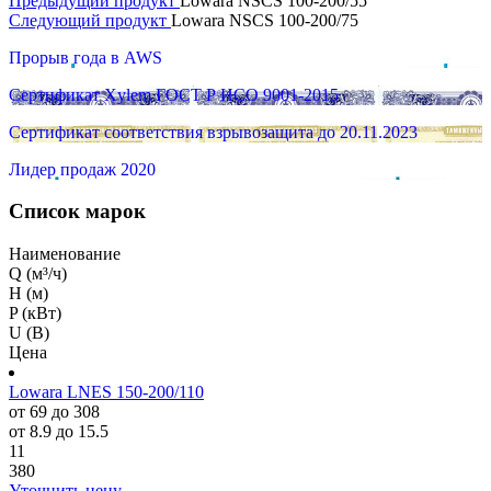
Предыдущий продукт
Lowara NSCS 100-200/55
Следующий продукт
Lowara NSCS 100-200/75
Прорыв года в AWS
Сертификат Xylem ГОСТ Р ИСО 9001-2015
Сертификат соответствия взрывозащита до 20.11.2023
Лидер продаж 2020
Список марок
Наименование
Q (м³/ч)
H (м)
P (кВт)
U (В)
Цена
Lowara LNES 150-200/110
от 69 до 308
от 8.9 до 15.5
11
380
Уточнить цену