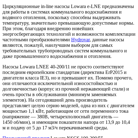
Циркуляционные in-line насосы Lowara e-LNE предназначены
для работы в системах коммунального водоснабжения и
водяного отопления, поскольку способны выдерживать
температуру, значительно превышающую допустимые нормы.
При этом, благодаря внедрению новейших
энергосберегающих технологий и возможности комплектации
частотными преобразователями
Hydrovar
, данные насосы
являются, пожалуй, наилучшим выбором для самых
требовательных трубопроводных систем коммунального и
даже промышленного водоснабжения и отопления.
Насосы Lowara LNEE 40-200/11 не просто соответствуют
последним европейским стандартам (директива ErP2015 и
двигатели класса IE3), но и превышают их. Помимо прочего,
они отличаются исключительной износостойкостью и
долговечностью (корпус из прочной нержавеющей стали) и
очень просты в обслуживании (минимум заменяемых
элементов). На сегодняшний день производитель
представляет целую серию моделей, одна из них с двигателем
мощностью 1,1 кВт, работающим от сети переменного тока
(напряжение — 380В, четырехполюсный двигатель —
1450 об/мин), и имеющим показатели напора от 13,9 до 10,4
м и подачу от 5 до 17 м3/ч перекачиваемой среды.