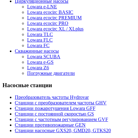
Циркуляционные насосы
Lowara e-LNE
Lowara ecocirc BASIC
Lowara ecocirc PREMIUM
Lowara ecocirc PRO
Lowara ecocirc XL / XLplus
Lowara TLC
Lowara FLC
Lowara FC
Скважинные насосы
Lowara SCUBA
Lowara e-GS
Lowara Z6
Погружные двигатели
Насосные станции
Преобразователь частоты Hydrovar
Станции с преобразователем частоты GHV
Станции пожаротушения Lowara GFF
Станции с постоянной скоростью GS
Станции с частотным регулированием GVF
Станции противопожарные GEN
Станции насосные GXS20, GMD20, GTKS20