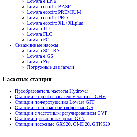
Lowara e-LNE
Lowara ecocirc BASIC
Lowara ecocirc PREMIUM
Lowara ecocirc PRO
Lowara ecocirc XL / XLplus
Lowara TLC
Lowara FLC
Lowara FC
Скважинные насосы
Lowara SCUBA
Lowara e-GS
Lowara Z6
Погружные двигатели
Насосные станции
Преобразователь частоты Hydrovar
Станции с преобразователем частоты GHV
Станции пожаротушения Lowara GFF
Станции с постоянной скоростью GS
Станции с частотным регулированием GVF
Станции противопожарные GEN
Станции насосные GXS20, GMD20, GTKS20