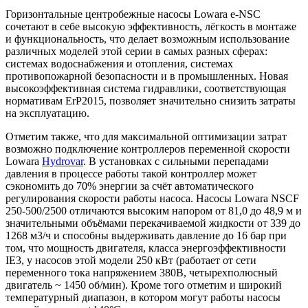
Горизонтальные центробежные насосы Lowara e-NSC
сочетают в себе высокую эффективность, лёгкость в монтаже
и функциональность, что делает возможным использование
различных моделей этой серии в самых разных сферах:
системах водоснабжения и отопления, системах
противопожарной безопасности и в промышленных. Новая
высокоэффективная система гидравлики, соответствующая
нормативам ErP2015, позволяет значительно снизить затраты
на эксплуатацию.
Отметим также, что для максимальной оптимизации затрат
возможно подключение контроллеров переменной скорости
Lowara
Hydrovar
. В установках с сильными перепадами
давления в процессе работы такой контроллер может
сэкономить до 70% энергии за счёт автоматического
регулирования скорости работы насоса. Насосы Lowara NSCF
250-500/2500 отличаются высоким напором от 81,0 до 48,9 м и
значительными объёмами перекачиваемой жидкости от 339 до
1268 м3/ч и способны выдерживать давление до 16 бар при
том, что мощность двигателя, класса энергоэффективности
IE3, у насосов этой модели 250 кВт (работает от сети
переменного тока напряжением 380В, четырехполюсный
двигатель ~ 1450 об/мин). Кроме того отметим и широкий
температурный диапазон, в котором могут работы насосы