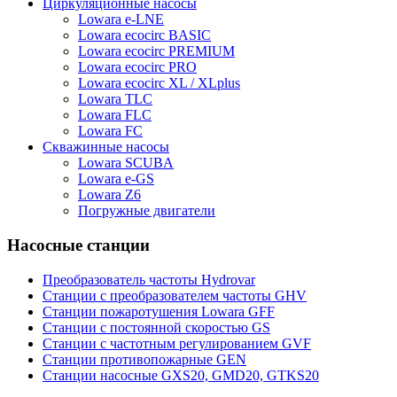
Циркуляционные насосы
Lowara e-LNE
Lowara ecocirc BASIC
Lowara ecocirc PREMIUM
Lowara ecocirc PRO
Lowara ecocirc XL / XLplus
Lowara TLC
Lowara FLC
Lowara FC
Скважинные насосы
Lowara SCUBA
Lowara e-GS
Lowara Z6
Погружные двигатели
Насосные станции
Преобразователь частоты Hydrovar
Станции с преобразователем частоты GHV
Станции пожаротушения Lowara GFF
Станции с постоянной скоростью GS
Станции с частотным регулированием GVF
Станции противопожарные GEN
Станции насосные GXS20, GMD20, GTKS20