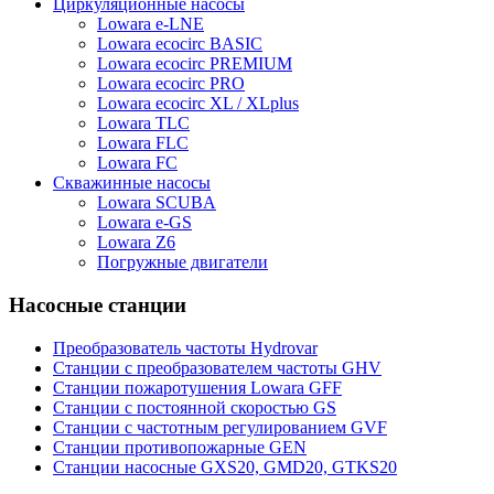
Циркуляционные насосы
Lowara e-LNE
Lowara ecocirc BASIC
Lowara ecocirc PREMIUM
Lowara ecocirc PRO
Lowara ecocirc XL / XLplus
Lowara TLC
Lowara FLC
Lowara FC
Скважинные насосы
Lowara SCUBA
Lowara e-GS
Lowara Z6
Погружные двигатели
Насосные станции
Преобразователь частоты Hydrovar
Станции с преобразователем частоты GHV
Станции пожаротушения Lowara GFF
Станции с постоянной скоростью GS
Станции с частотным регулированием GVF
Станции противопожарные GEN
Станции насосные GXS20, GMD20, GTKS20