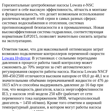
Горизонтальные центробежные насосы Lowara e-NSC
сочетают в себе высокую эффективность, лёгкость в монтаже
и функциональность, что делает возможным использование
различных моделей этой серии в самых разных сферах:
системах водоснабжения и отопления, системах
противопожарной безопасности и в промышленных. Новая
высокоэффективная система гидравлики, соответствующая
нормативам ErP2015, позволяет значительно снизить затраты
на эксплуатацию.
Отметим также, что для максимальной оптимизации затрат
возможно подключение контроллеров переменной скорости
Lowara Hydrovar
. В установках с сильными перепадами
давления в процессе работы такой контроллер может
сэкономить до 70% энергии за счёт автоматического
регулирования скорости работы насоса. Насосы Lowara NSCF
300-450/2500 отличаются высоким напором от 69,0 до 48,1 м и
значительными объёмами перекачиваемой жидкости от 476 до
1615 м3/ч и способны выдерживать давление до 16 бар при
том, что мощность двигателя, класса энергоэффективности
IE3, у насосов этой модели 250 кВт (работает от сети
переменного тока напряжением 380В, четырехполюсный
двигатель ~ 1450 об/мин). Кроме того отметим и широкий
температурный диапазон, в котором могут работы насосы