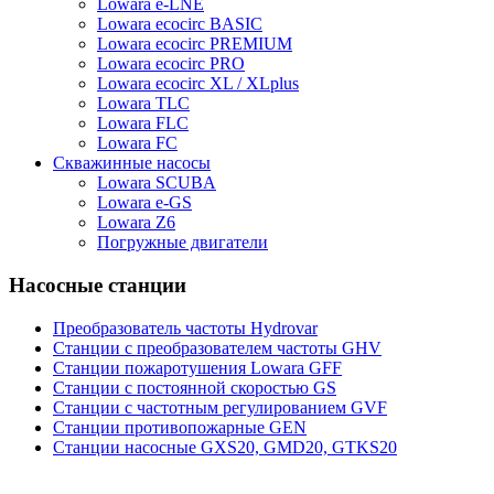
Lowara e-LNE
Lowara ecocirc BASIC
Lowara ecocirc PREMIUM
Lowara ecocirc PRO
Lowara ecocirc XL / XLplus
Lowara TLC
Lowara FLC
Lowara FC
Скважинные насосы
Lowara SCUBA
Lowara e-GS
Lowara Z6
Погружные двигатели
Насосные станции
Преобразователь частоты Hydrovar
Станции с преобразователем частоты GHV
Станции пожаротушения Lowara GFF
Станции с постоянной скоростью GS
Станции с частотным регулированием GVF
Станции противопожарные GEN
Станции насосные GXS20, GMD20, GTKS20