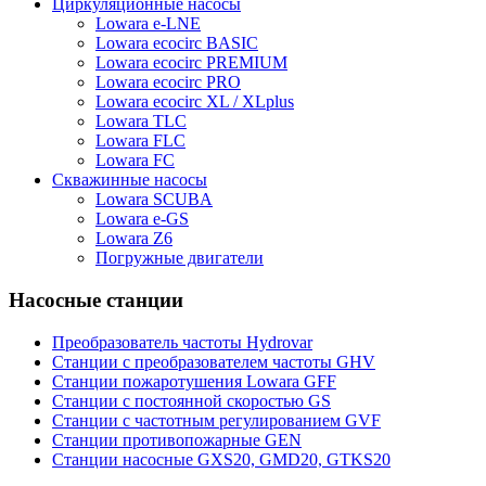
Циркуляционные насосы
Lowara e-LNE
Lowara ecocirc BASIC
Lowara ecocirc PREMIUM
Lowara ecocirc PRO
Lowara ecocirc XL / XLplus
Lowara TLC
Lowara FLC
Lowara FC
Скважинные насосы
Lowara SCUBA
Lowara e-GS
Lowara Z6
Погружные двигатели
Насосные станции
Преобразователь частоты Hydrovar
Станции с преобразователем частоты GHV
Станции пожаротушения Lowara GFF
Станции с постоянной скоростью GS
Станции с частотным регулированием GVF
Станции противопожарные GEN
Станции насосные GXS20, GMD20, GTKS20