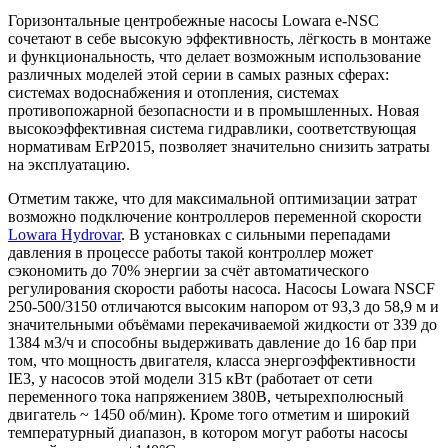
Горизонтальные центробежные насосы Lowara e-NSC
сочетают в себе высокую эффективность, лёгкость в монтаже
и функциональность, что делает возможным использование
различных моделей этой серии в самых разных сферах:
системах водоснабжения и отопления, системах
противопожарной безопасности и в промышленных. Новая
высокоэффективная система гидравлики, соответствующая
нормативам ErP2015, позволяет значительно снизить затраты
на эксплуатацию.
Отметим также, что для максимальной оптимизации затрат
возможно подключение контроллеров переменной скорости
Lowara Hydrovar
. В установках с сильными перепадами
давления в процессе работы такой контроллер может
сэкономить до 70% энергии за счёт автоматического
регулирования скорости работы насоса. Насосы Lowara NSCF
250-500/3150 отличаются высоким напором от 93,3 до 58,9 м и
значительными объёмами перекачиваемой жидкости от 339 до
1384 м3/ч и способны выдерживать давление до 16 бар при
том, что мощность двигателя, класса энергоэффективности
IE3, у насосов этой модели 315 кВт (работает от сети
переменного тока напряжением 380В, четырехполюсный
двигатель ~ 1450 об/мин). Кроме того отметим и широкий
температурный диапазон, в котором могут работы насосы