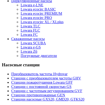
Циркуляционные насосы
Lowara e-LNE
Lowara ecocirc BASIC
Lowara ecocirc PREMIUM
Lowara ecocirc PRO
Lowara ecocirc XL / XLplus
Lowara TLC
Lowara FLC
Lowara FC
Скважинные насосы
Lowara SCUBA
Lowara e-GS
Lowara Z6
Погружные двигатели
Насосные станции
Преобразователь частоты Hydrovar
Станции с преобразователем частоты GHV
Станции пожаротушения Lowara GFF
Станции с постоянной скоростью GS
Станции с частотным регулированием GVF
Станции противопожарные GEN
Станции насосные GXS20, GMD20, GTKS20