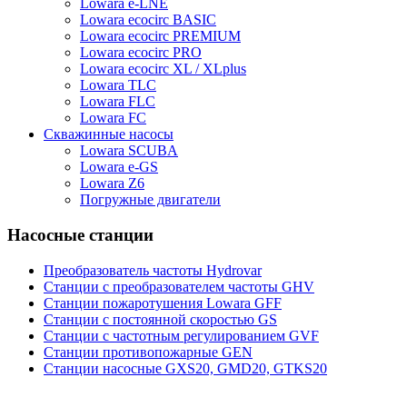
Lowara e-LNE
Lowara ecocirc BASIC
Lowara ecocirc PREMIUM
Lowara ecocirc PRO
Lowara ecocirc XL / XLplus
Lowara TLC
Lowara FLC
Lowara FC
Скважинные насосы
Lowara SCUBA
Lowara e-GS
Lowara Z6
Погружные двигатели
Насосные станции
Преобразователь частоты Hydrovar
Станции с преобразователем частоты GHV
Станции пожаротушения Lowara GFF
Станции с постоянной скоростью GS
Станции с частотным регулированием GVF
Станции противопожарные GEN
Станции насосные GXS20, GMD20, GTKS20