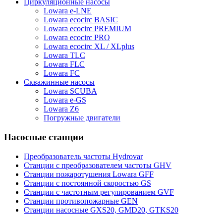
Циркуляционные насосы
Lowara e-LNE
Lowara ecocirc BASIC
Lowara ecocirc PREMIUM
Lowara ecocirc PRO
Lowara ecocirc XL / XLplus
Lowara TLC
Lowara FLC
Lowara FC
Скважинные насосы
Lowara SCUBA
Lowara e-GS
Lowara Z6
Погружные двигатели
Насосные станции
Преобразователь частоты Hydrovar
Станции с преобразователем частоты GHV
Станции пожаротушения Lowara GFF
Станции с постоянной скоростью GS
Станции с частотным регулированием GVF
Станции противопожарные GEN
Станции насосные GXS20, GMD20, GTKS20