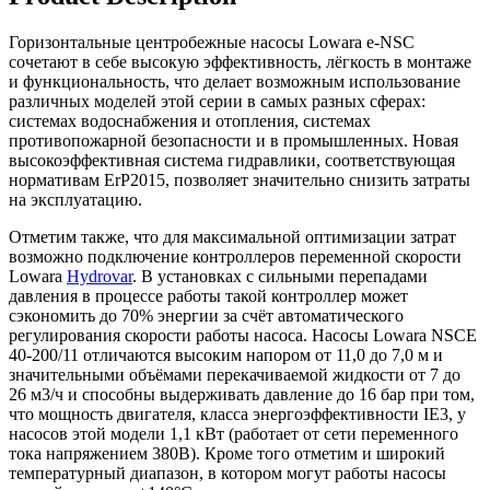
Горизонтальные центробежные насосы Lowara e-NSC
сочетают в себе высокую эффективность, лёгкость в монтаже
и функциональность, что делает возможным использование
различных моделей этой серии в самых разных сферах:
системах водоснабжения и отопления, системах
противопожарной безопасности и в промышленных. Новая
высокоэффективная система гидравлики, соответствующая
нормативам ErP2015, позволяет значительно снизить затраты
на эксплуатацию.
Отметим также, что для максимальной оптимизации затрат
возможно подключение контроллеров переменной скорости
Lowara
Hydrovar
. В установках с сильными перепадами
давления в процессе работы такой контроллер может
сэкономить до 70% энергии за счёт автоматического
регулирования скорости работы насоса. Насосы Lowara NSCE
40-200/11 отличаются высоким напором от 11,0 до 7,0 м и
значительными объёмами перекачиваемой жидкости от 7 до
26 м3/ч и способны выдерживать давление до 16 бар при том,
что мощность двигателя, класса энергоэффективности IE3, у
насосов этой модели 1,1 кВт (работает от сети переменного
тока напряжением 380В). Кроме того отметим и широкий
температурный диапазон, в котором могут работы насосы