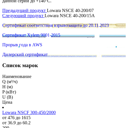
данной серии до +140°C.
Предыдущий продукт
Lowara NSCE 40-200/07
Следующий продукт
Lowara NSCE 40-200/15A
Сертификат соответствия взрывозащита до 20.11.2023
Сертификат Xylem 9001-2015
Прорыв года в AWS
Дилерский сертификат
Список марок
Наименование
Q (м³/ч)
H (м)
P (кВт)
U (В)
Цена
Lowara NSCF 300-450/2000
от 476 до 1615
от 36.9 до 60.2
200