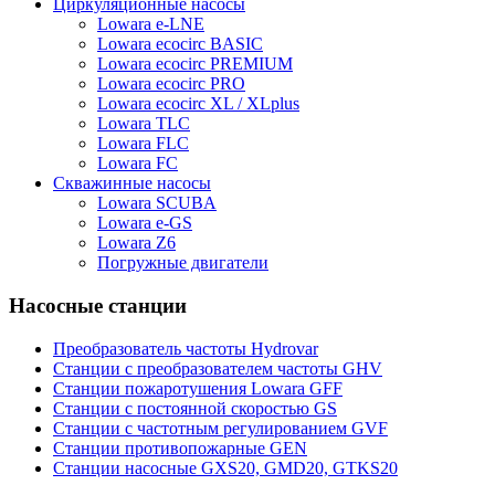
Циркуляционные насосы
Lowara e-LNE
Lowara ecocirc BASIC
Lowara ecocirc PREMIUM
Lowara ecocirc PRO
Lowara ecocirc XL / XLplus
Lowara TLC
Lowara FLC
Lowara FC
Скважинные насосы
Lowara SCUBA
Lowara e-GS
Lowara Z6
Погружные двигатели
Насосные станции
Преобразователь частоты Hydrovar
Станции с преобразователем частоты GHV
Станции пожаротушения Lowara GFF
Станции с постоянной скоростью GS
Станции с частотным регулированием GVF
Станции противопожарные GEN
Станции насосные GXS20, GMD20, GTKS20