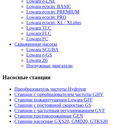
Lowara e-LNE
Lowara ecocirc BASIC
Lowara ecocirc PREMIUM
Lowara ecocirc PRO
Lowara ecocirc XL / XLplus
Lowara TLC
Lowara FLC
Lowara FC
Скважинные насосы
Lowara SCUBA
Lowara e-GS
Lowara Z6
Погружные двигатели
Насосные станции
Преобразователь частоты Hydrovar
Станции с преобразователем частоты GHV
Станции пожаротушения Lowara GFF
Станции с постоянной скоростью GS
Станции с частотным регулированием GVF
Станции противопожарные GEN
Станции насосные GXS20, GMD20, GTKS20