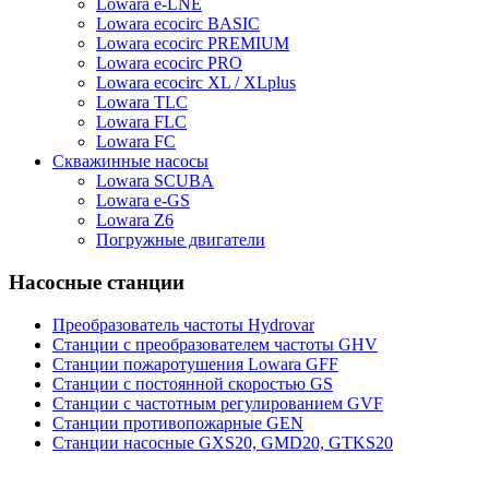
Lowara e-LNE
Lowara ecocirc BASIC
Lowara ecocirc PREMIUM
Lowara ecocirc PRO
Lowara ecocirc XL / XLplus
Lowara TLC
Lowara FLC
Lowara FC
Скважинные насосы
Lowara SCUBA
Lowara e-GS
Lowara Z6
Погружные двигатели
Насосные станции
Преобразователь частоты Hydrovar
Станции с преобразователем частоты GHV
Станции пожаротушения Lowara GFF
Станции с постоянной скоростью GS
Станции с частотным регулированием GVF
Станции противопожарные GEN
Станции насосные GXS20, GMD20, GTKS20