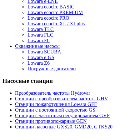
Lowara e-LNE
Lowara ecocirc BASIC
Lowara ecocirc PREMIUM
Lowara ecocirc PRO
Lowara ecocirc XL / XLplus
Lowara TLC
Lowara FLC
Lowara FC
Скважинные насосы
Lowara SCUBA
Lowara e-GS
Lowara Z6
Погружные двигатели
Насосные станции
Преобразователь частоты Hydrovar
Станции с преобразователем частоты GHV
Станции пожаротушения Lowara GFF
Станции с постоянной скоростью GS
Станции с частотным регулированием GVF
Станции противопожарные GEN
Станции насосные GXS20, GMD20, GTKS20