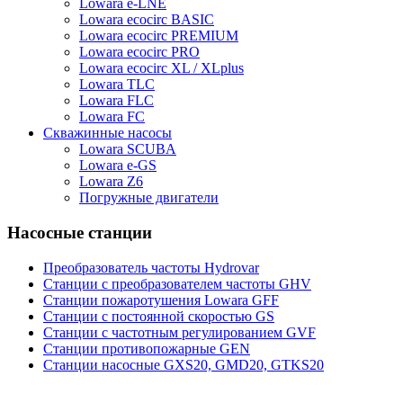
Lowara e-LNE
Lowara ecocirc BASIC
Lowara ecocirc PREMIUM
Lowara ecocirc PRO
Lowara ecocirc XL / XLplus
Lowara TLC
Lowara FLC
Lowara FC
Скважинные насосы
Lowara SCUBA
Lowara e-GS
Lowara Z6
Погружные двигатели
Насосные станции
Преобразователь частоты Hydrovar
Станции с преобразователем частоты GHV
Станции пожаротушения Lowara GFF
Станции с постоянной скоростью GS
Станции с частотным регулированием GVF
Станции противопожарные GEN
Станции насосные GXS20, GMD20, GTKS20