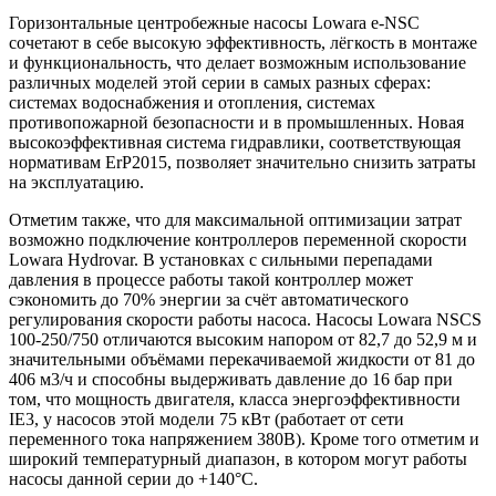
Горизонтальные центробежные насосы Lowara e-NSC
сочетают в себе высокую эффективность, лёгкость в монтаже
и функциональность, что делает возможным использование
различных моделей этой серии в самых разных сферах:
системах водоснабжения и отопления, системах
противопожарной безопасности и в промышленных. Новая
высокоэффективная система гидравлики, соответствующая
нормативам ErP2015, позволяет значительно снизить затраты
на эксплуатацию.
Отметим также, что для максимальной оптимизации затрат
возможно подключение контроллеров переменной скорости
Lowara Hydrovar. В установках с сильными перепадами
давления в процессе работы такой контроллер может
сэкономить до 70% энергии за счёт автоматического
регулирования скорости работы насоса. Насосы Lowara NSCS
100-250/750 отличаются высоким напором от 82,7 до 52,9 м и
значительными объёмами перекачиваемой жидкости от 81 до
406 м3/ч и способны выдерживать давление до 16 бар при
том, что мощность двигателя, класса энергоэффективности
IE3, у насосов этой модели 75 кВт (работает от сети
переменного тока напряжением 380В). Кроме того отметим и
широкий температурный диапазон, в котором могут работы
насосы данной серии до +140°C.