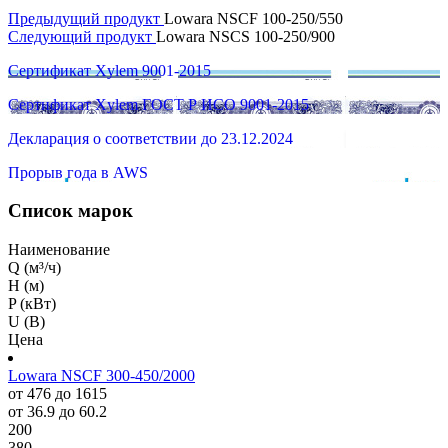
Предыдущий продукт
Lowara NSCF 100-250/550
Следующий продукт
Lowara NSCS 100-250/900
Сертификат Xylem 9001-2015
Сертификат Xylem ГОСТ Р ИСО 9001-2015
Декларация о соответствии до 23.12.2024
Прорыв года в AWS
Список марок
Наименование
Q (м³/ч)
H (м)
P (кВт)
U (В)
Цена
Lowara NSCF 300-450/2000
от 476 до 1615
от 36.9 до 60.2
200
380