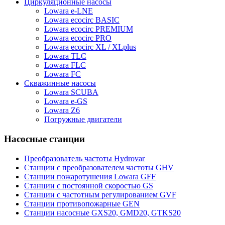
Циркуляционные насосы
Lowara e-LNE
Lowara ecocirc BASIC
Lowara ecocirc PREMIUM
Lowara ecocirc PRO
Lowara ecocirc XL / XLplus
Lowara TLC
Lowara FLC
Lowara FC
Скважинные насосы
Lowara SCUBA
Lowara e-GS
Lowara Z6
Погружные двигатели
Насосные станции
Преобразователь частоты Hydrovar
Станции с преобразователем частоты GHV
Станции пожаротушения Lowara GFF
Станции с постоянной скоростью GS
Станции с частотным регулированием GVF
Станции противопожарные GEN
Станции насосные GXS20, GMD20, GTKS20