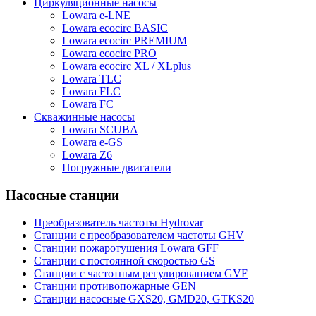
Циркуляционные насосы
Lowara e-LNE
Lowara ecocirc BASIC
Lowara ecocirc PREMIUM
Lowara ecocirc PRO
Lowara ecocirc XL / XLplus
Lowara TLC
Lowara FLC
Lowara FC
Скважинные насосы
Lowara SCUBA
Lowara e-GS
Lowara Z6
Погружные двигатели
Насосные станции
Преобразователь частоты Hydrovar
Станции с преобразователем частоты GHV
Станции пожаротушения Lowara GFF
Станции с постоянной скоростью GS
Станции с частотным регулированием GVF
Станции противопожарные GEN
Станции насосные GXS20, GMD20, GTKS20