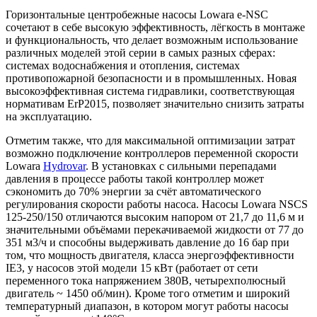
Горизонтальные центробежные насосы Lowara e-NSC
сочетают в себе высокую эффективность, лёгкость в монтаже
и функциональность, что делает возможным использование
различных моделей этой серии в самых разных сферах:
системах водоснабжения и отопления, системах
противопожарной безопасности и в промышленных. Новая
высокоэффективная система гидравлики, соответствующая
нормативам ErP2015, позволяет значительно снизить затраты
на эксплуатацию.
Отметим также, что для максимальной оптимизации затрат
возможно подключение контроллеров переменной скорости
Lowara
Hydrovar
. В установках с сильными перепадами
давления в процессе работы такой контроллер может
сэкономить до 70% энергии за счёт автоматического
регулирования скорости работы насоса. Насосы Lowara NSCS
125-250/150 отличаются высоким напором от 21,7 до 11,6 м и
значительными объёмами перекачиваемой жидкости от 77 до
351 м3/ч и способны выдерживать давление до 16 бар при
том, что мощность двигателя, класса энергоэффективности
IE3, у насосов этой модели 15 кВт (работает от сети
переменного тока напряжением 380В, четырехполюсный
двигатель ~ 1450 об/мин). Кроме того отметим и широкий
температурный диапазон, в котором могут работы насосы