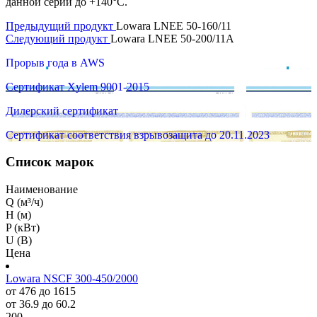
данной серии до +140°C.
Предыдущий продукт
Lowara LNEE 50-160/11
Следующий продукт
Lowara LNEE 50-200/11A
Прорыв года в AWS
Сертификат Xylem 9001-2015
Дилерский сертификат
Сертификат соответствия взрывозащита до 20.11.2023
Список марок
Наименование
Q (м³/ч)
H (м)
P (кВт)
U (В)
Цена
Lowara NSCF 300-450/2000
от 476 до 1615
от 36.9 до 60.2
200