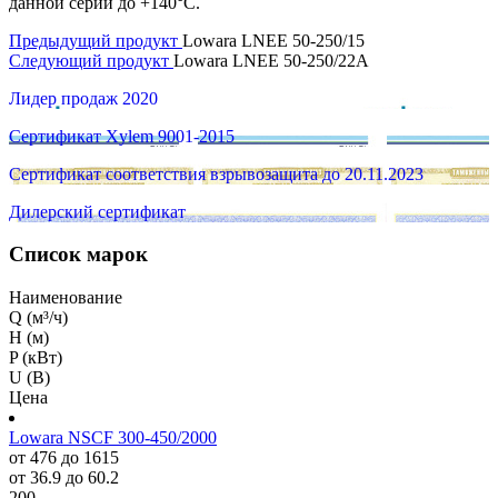
данной серии до +140°C.
Предыдущий продукт
Lowara LNEE 50-250/15
Следующий продукт
Lowara LNEE 50-250/22A
Лидер продаж 2020
Сертификат Xylem 9001-2015
Сертификат соответствия взрывозащита до 20.11.2023
Дилерский сертификат
Список марок
Наименование
Q (м³/ч)
H (м)
P (кВт)
U (В)
Цена
Lowara NSCF 300-450/2000
от 476 до 1615
от 36.9 до 60.2
200