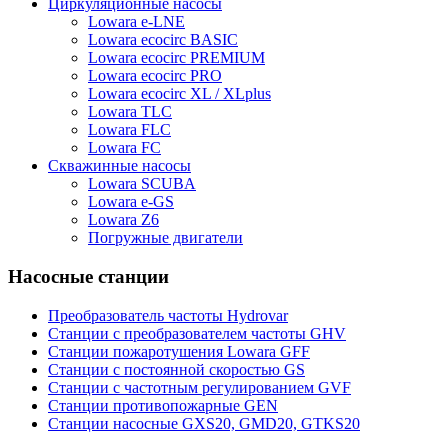
Циркуляционные насосы
Lowara e-LNE
Lowara ecocirc BASIC
Lowara ecocirc PREMIUM
Lowara ecocirc PRO
Lowara ecocirc XL / XLplus
Lowara TLC
Lowara FLC
Lowara FC
Скважинные насосы
Lowara SCUBA
Lowara e-GS
Lowara Z6
Погружные двигатели
Насосные станции
Преобразователь частоты Hydrovar
Станции с преобразователем частоты GHV
Станции пожаротушения Lowara GFF
Станции с постоянной скоростью GS
Станции с частотным регулированием GVF
Станции противопожарные GEN
Станции насосные GXS20, GMD20, GTKS20