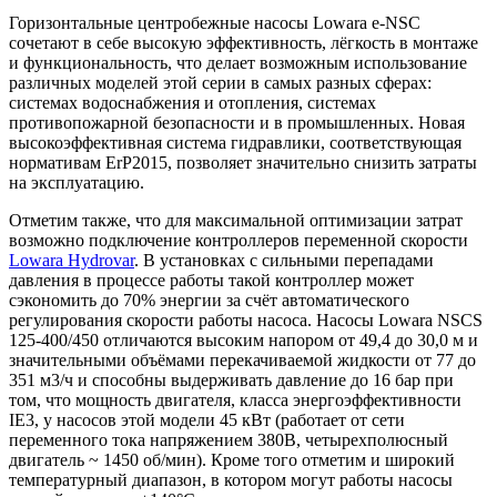
Горизонтальные центробежные насосы Lowara e-NSC
сочетают в себе высокую эффективность, лёгкость в монтаже
и функциональность, что делает возможным использование
различных моделей этой серии в самых разных сферах:
системах водоснабжения и отопления, системах
противопожарной безопасности и в промышленных. Новая
высокоэффективная система гидравлики, соответствующая
нормативам ErP2015, позволяет значительно снизить затраты
на эксплуатацию.
Отметим также, что для максимальной оптимизации затрат
возможно подключение контроллеров переменной скорости
Lowara Hydrovar
. В установках с сильными перепадами
давления в процессе работы такой контроллер может
сэкономить до 70% энергии за счёт автоматического
регулирования скорости работы насоса. Насосы Lowara NSCS
125-400/450 отличаются высоким напором от 49,4 до 30,0 м и
значительными объёмами перекачиваемой жидкости от 77 до
351 м3/ч и способны выдерживать давление до 16 бар при
том, что мощность двигателя, класса энергоэффективности
IE3, у насосов этой модели 45 кВт (работает от сети
переменного тока напряжением 380В, четырехполюсный
двигатель ~ 1450 об/мин). Кроме того отметим и широкий
температурный диапазон, в котором могут работы насосы