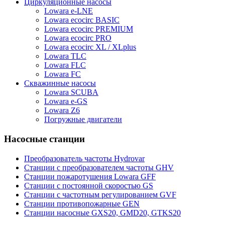
Циркуляционные насосы
Lowara e-LNE
Lowara ecocirc BASIC
Lowara ecocirc PREMIUM
Lowara ecocirc PRO
Lowara ecocirc XL / XLplus
Lowara TLC
Lowara FLC
Lowara FC
Скважинные насосы
Lowara SCUBA
Lowara e-GS
Lowara Z6
Погружные двигатели
Насосные станции
Преобразователь частоты Hydrovar
Станции с преобразователем частоты GHV
Станции пожаротушения Lowara GFF
Станции с постоянной скоростью GS
Станции с частотным регулированием GVF
Станции противопожарные GEN
Станции насосные GXS20, GMD20, GTKS20