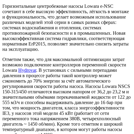
Горизонтальные центробежные насосы Lowara e-NSC
сочетают в себе высокую эффективность, лёгкость в монтаже
и функциональность, что делает возможным использование
различных моделей этой серии в самых разных сферах:
системах водоснабжения и отопления, системах
противопожарной безопасности и в промышленных. Новая
высокоэффективная система гидравлики, соответствующая
нормативам ErP2015, позволяет значительно снизить затраты
на эксплуатацию.
Отметим также, что для максимальной оптимизации затрат
возможно подключение контроллеров переменной скорости
Lowara
Hydrovar
. В установках с сильными перепадами
давления в процессе работы такой контроллер может
сэкономить до 70% энергии за счёт автоматического
регулирования скорости работы насоса. Насосы Lowara NSCS
150-315/450 отличаются высоким напором от 36,2 до 23,2 м и
значительными объёмами перекачиваемой жидкости от 122 до
555 м3/ч и способны выдерживать давление до 16 бар при
том, что мощность двигателя, класса энергоэффективности
IE3, у насосов этой модели 45 кВт (работает от сети
переменного тока напряжением 380В, четырехполюсный
двигатель ~ 1450 об/мин). Кроме того отметим и широкий
температурный диапазон, в котором могут работы насосы