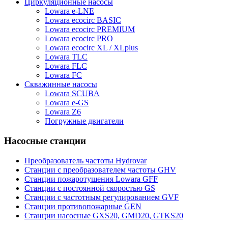
Циркуляционные насосы
Lowara e-LNE
Lowara ecocirc BASIC
Lowara ecocirc PREMIUM
Lowara ecocirc PRO
Lowara ecocirc XL / XLplus
Lowara TLC
Lowara FLC
Lowara FC
Скважинные насосы
Lowara SCUBA
Lowara e-GS
Lowara Z6
Погружные двигатели
Насосные станции
Преобразователь частоты Hydrovar
Станции с преобразователем частоты GHV
Станции пожаротушения Lowara GFF
Станции с постоянной скоростью GS
Станции с частотным регулированием GVF
Станции противопожарные GEN
Станции насосные GXS20, GMD20, GTKS20