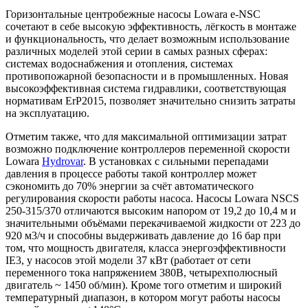
Горизонтальные центробежные насосы Lowara e-NSC
сочетают в себе высокую эффективность, лёгкость в монтаже
и функциональность, что делает возможным использование
различных моделей этой серии в самых разных сферах:
системах водоснабжения и отопления, системах
противопожарной безопасности и в промышленных. Новая
высокоэффективная система гидравлики, соответствующая
нормативам ErP2015, позволяет значительно снизить затраты
на эксплуатацию.
Отметим также, что для максимальной оптимизации затрат
возможно подключение контроллеров переменной скорости
Lowara
Hydrovar
. В установках с сильными перепадами
давления в процессе работы такой контроллер может
сэкономить до 70% энергии за счёт автоматического
регулирования скорости работы насоса. Насосы Lowara NSCS
250-315/370 отличаются высоким напором от 19,2 до 10,4 м и
значительными объёмами перекачиваемой жидкости от 223 до
920 м3/ч и способны выдерживать давление до 16 бар при
том, что мощность двигателя, класса энергоэффективности
IE3, у насосов этой модели 37 кВт (работает от сети
переменного тока напряжением 380В, четырехполюсный
двигатель ~ 1450 об/мин). Кроме того отметим и широкий
температурный диапазон, в котором могут работы насосы