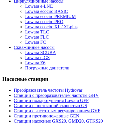
Циркуляционные насосы
Lowara e-LNE
Lowara ecocirc BASIC
Lowara ecocirc PREMIUM
Lowara ecocirc PRO
Lowara ecocirc XL / XLplus
Lowara TLC
Lowara FLC
Lowara FC
Скважинные насосы
Lowara SCUBA
Lowara e-GS
Lowara Z6
Погружные двигатели
Насосные станции
Преобразователь частоты Hydrovar
Станции с преобразователем частоты GHV
Станции пожаротушения Lowara GFF
Станции с постоянной скоростью GS
Станции с частотным регулированием GVF
Станции противопожарные GEN
Станции насосные GXS20, GMD20, GTKS20