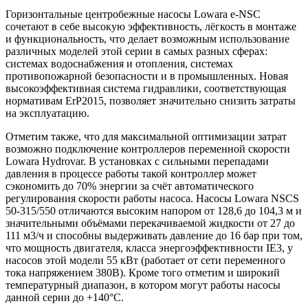
Горизонтальные центробежные насосы Lowara e-NSC
сочетают в себе высокую эффективность, лёгкость в монтаже
и функциональность, что делает возможным использование
различных моделей этой серии в самых разных сферах:
системах водоснабжения и отопления, системах
противопожарной безопасности и в промышленных. Новая
высокоэффективная система гидравлики, соответствующая
нормативам ErP2015, позволяет значительно снизить затраты
на эксплуатацию.
Отметим также, что для максимальной оптимизации затрат
возможно подключение контроллеров переменной скорости
Lowara Hydrovar. В установках с сильными перепадами
давления в процессе работы такой контроллер может
сэкономить до 70% энергии за счёт автоматического
регулирования скорости работы насоса. Насосы Lowara NSCS
50-315/550 отличаются высоким напором от 128,6 до 104,3 м и
значительными объёмами перекачиваемой жидкости от 27 до
111 м3/ч и способны выдерживать давление до 16 бар при том,
что мощность двигателя, класса энергоэффективности IE3, у
насосов этой модели 55 кВт (работает от сети переменного
тока напряжением 380В). Кроме того отметим и широкий
температурный диапазон, в котором могут работы насосы
данной серии до +140°C.