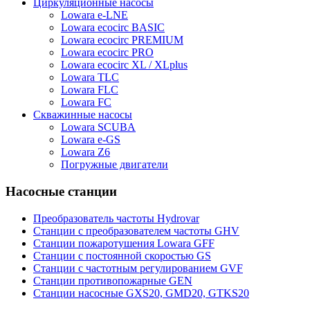
Циркуляционные насосы
Lowara e-LNE
Lowara ecocirc BASIC
Lowara ecocirc PREMIUM
Lowara ecocirc PRO
Lowara ecocirc XL / XLplus
Lowara TLC
Lowara FLC
Lowara FC
Скважинные насосы
Lowara SCUBA
Lowara e-GS
Lowara Z6
Погружные двигатели
Насосные станции
Преобразователь частоты Hydrovar
Станции с преобразователем частоты GHV
Станции пожаротушения Lowara GFF
Станции с постоянной скоростью GS
Станции с частотным регулированием GVF
Станции противопожарные GEN
Станции насосные GXS20, GMD20, GTKS20