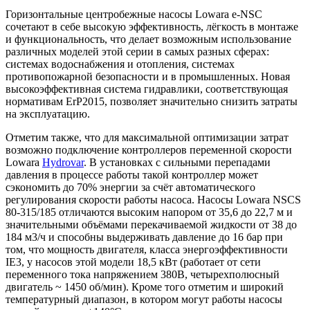
Горизонтальные центробежные насосы Lowara e-NSC
сочетают в себе высокую эффективность, лёгкость в монтаже
и функциональность, что делает возможным использование
различных моделей этой серии в самых разных сферах:
системах водоснабжения и отопления, системах
противопожарной безопасности и в промышленных. Новая
высокоэффективная система гидравлики, соответствующая
нормативам ErP2015, позволяет значительно снизить затраты
на эксплуатацию.
Отметим также, что для максимальной оптимизации затрат
возможно подключение контроллеров переменной скорости
Lowara
Hydrovar
. В установках с сильными перепадами
давления в процессе работы такой контроллер может
сэкономить до 70% энергии за счёт автоматического
регулирования скорости работы насоса. Насосы Lowara NSCS
80-315/185 отличаются высоким напором от 35,6 до 22,7 м и
значительными объёмами перекачиваемой жидкости от 38 до
184 м3/ч и способны выдерживать давление до 16 бар при
том, что мощность двигателя, класса энергоэффективности
IE3, у насосов этой модели 18,5 кВт (работает от сети
переменного тока напряжением 380В, четырехполюсный
двигатель ~ 1450 об/мин). Кроме того отметим и широкий
температурный диапазон, в котором могут работы насосы