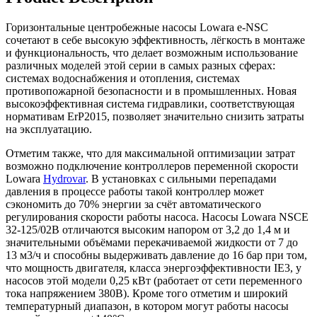
Горизонтальные центробежные насосы Lowara e-NSC
сочетают в себе высокую эффективность, лёгкость в монтаже
и функциональность, что делает возможным использование
различных моделей этой серии в самых разных сферах:
системах водоснабжения и отопления, системах
противопожарной безопасности и в промышленных. Новая
высокоэффективная система гидравлики, соответствующая
нормативам ErP2015, позволяет значительно снизить затраты
на эксплуатацию.
Отметим также, что для максимальной оптимизации затрат
возможно подключение контроллеров переменной скорости
Lowara
Hydrovar
. В установках с сильными перепадами
давления в процессе работы такой контроллер может
сэкономить до 70% энергии за счёт автоматического
регулирования скорости работы насоса. Насосы Lowara NSCE
32-125/02B отличаются высоким напором от 3,2 до 1,4 м и
значительными объёмами перекачиваемой жидкости от 7 до
13 м3/ч и способны выдерживать давление до 16 бар при том,
что мощность двигателя, класса энергоэффективности IE3, у
насосов этой модели 0,25 кВт (работает от сети переменного
тока напряжением 380В). Кроме того отметим и широкий
температурный диапазон, в котором могут работы насосы