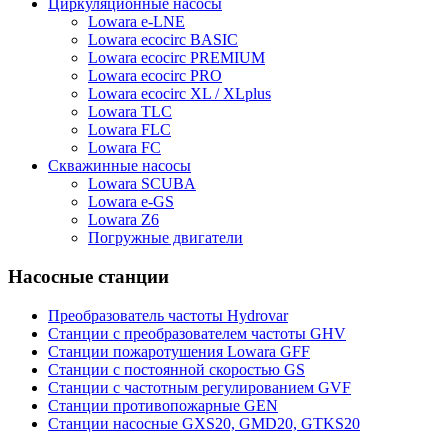
Циркуляционные насосы
Lowara e-LNE
Lowara ecocirc BASIC
Lowara ecocirc PREMIUM
Lowara ecocirc PRO
Lowara ecocirc XL / XLplus
Lowara TLC
Lowara FLC
Lowara FC
Скважинные насосы
Lowara SCUBA
Lowara e-GS
Lowara Z6
Погружные двигатели
Насосные станции
Преобразователь частоты Hydrovar
Станции с преобразователем частоты GHV
Станции пожаротушения Lowara GFF
Станции с постоянной скоростью GS
Станции с частотным регулированием GVF
Станции противопожарные GEN
Станции насосные GXS20, GMD20, GTKS20