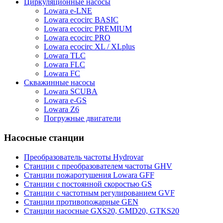
Циркуляционные насосы
Lowara e-LNE
Lowara ecocirc BASIC
Lowara ecocirc PREMIUM
Lowara ecocirc PRO
Lowara ecocirc XL / XLplus
Lowara TLC
Lowara FLC
Lowara FC
Скважинные насосы
Lowara SCUBA
Lowara e-GS
Lowara Z6
Погружные двигатели
Насосные станции
Преобразователь частоты Hydrovar
Станции с преобразователем частоты GHV
Станции пожаротушения Lowara GFF
Станции с постоянной скоростью GS
Станции с частотным регулированием GVF
Станции противопожарные GEN
Станции насосные GXS20, GMD20, GTKS20