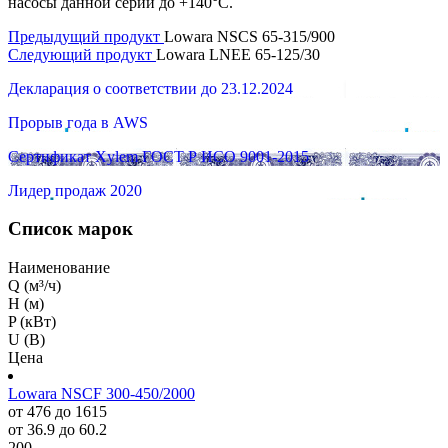
насосы данной серии до +140°C.
Предыдущий продукт
Lowara NSCS 65-315/900
Следующий продукт
Lowara LNEE 65-125/30
Декларация о соответствии до 23.12.2024
Прорыв года в AWS
Сертификат Xylem ГОСТ Р ИСО 9001-2015
Лидер продаж 2020
Список марок
Наименование
Q (м³/ч)
H (м)
P (кВт)
U (В)
Цена
Lowara NSCF 300-450/2000
от 476 до 1615
от 36.9 до 60.2
200