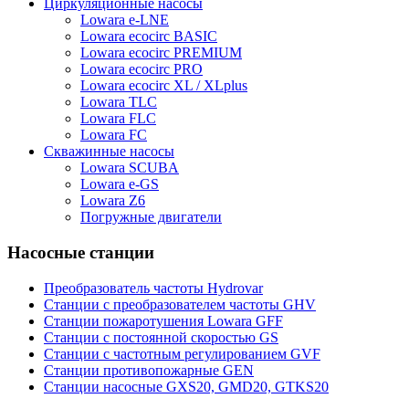
Циркуляционные насосы
Lowara e-LNE
Lowara ecocirc BASIC
Lowara ecocirc PREMIUM
Lowara ecocirc PRO
Lowara ecocirc XL / XLplus
Lowara TLC
Lowara FLC
Lowara FC
Скважинные насосы
Lowara SCUBA
Lowara e-GS
Lowara Z6
Погружные двигатели
Насосные станции
Преобразователь частоты Hydrovar
Станции с преобразователем частоты GHV
Станции пожаротушения Lowara GFF
Станции с постоянной скоростью GS
Станции с частотным регулированием GVF
Станции противопожарные GEN
Станции насосные GXS20, GMD20, GTKS20