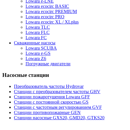
Lowara e-LNE
Lowara ecocirc BASIC
Lowara ecocirc PREMIUM
Lowara ecocirc PRO
Lowara ecocirc XL / XLplus
Lowara TLC
Lowara FLC
Lowara FC
Скважинные насосы
Lowara SCUBA
Lowara e-GS
Lowara Z6
Погружные двигатели
Насосные станции
Преобразователь частоты Hydrovar
Станции с преобразователем частоты GHV
Станции пожаротушения Lowara GFF
Станции с постоянной скоростью GS
Станции с частотным регулированием GVF
Станции противопожарные GEN
Станции насосные GXS20, GMD20, GTKS20