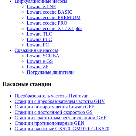
Циркуляционные насосы
Lowara e-LNE
Lowara ecocirc BASIC
Lowara ecocirc PREMIUM
Lowara ecocirc PRO
Lowara ecocirc XL / XLplus
Lowara TLC
Lowara FLC
Lowara FC
Скважинные насосы
Lowara SCUBA
Lowara e-GS
Lowara Z6
Погружные двигатели
Насосные станции
Преобразователь частоты Hydrovar
Станции с преобразователем частоты GHV
Станции пожаротушения Lowara GFF
Станции с постоянной скоростью GS
Станции с частотным регулированием GVF
Станции противопожарные GEN
Станции насосные GXS20, GMD20, GTKS20