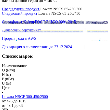
насосы данной серии до +140°C.
Предыдущий продукт
Lowara NSCS 65-250/300
Следующий продукт
Lowara NSCS 65-250/450
Сертификат Xylem ГОСТ Р ИСО 9001-2015
Дилерский сертификат
Прорыв года в AWS
Декларация о соответствии до 23.12.2024
Список марок
Наименование
Q (м³/ч)
H (м)
P (кВт)
U (В)
Цена
Lowara NSCF 300-450/2500
от 476 до 1615
от 48.1 до 69
250