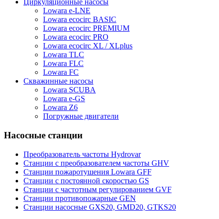
Циркуляционные насосы
Lowara e-LNE
Lowara ecocirc BASIC
Lowara ecocirc PREMIUM
Lowara ecocirc PRO
Lowara ecocirc XL / XLplus
Lowara TLC
Lowara FLC
Lowara FC
Скважинные насосы
Lowara SCUBA
Lowara e-GS
Lowara Z6
Погружные двигатели
Насосные станции
Преобразователь частоты Hydrovar
Станции с преобразователем частоты GHV
Станции пожаротушения Lowara GFF
Станции с постоянной скоростью GS
Станции с частотным регулированием GVF
Станции противопожарные GEN
Станции насосные GXS20, GMD20, GTKS20