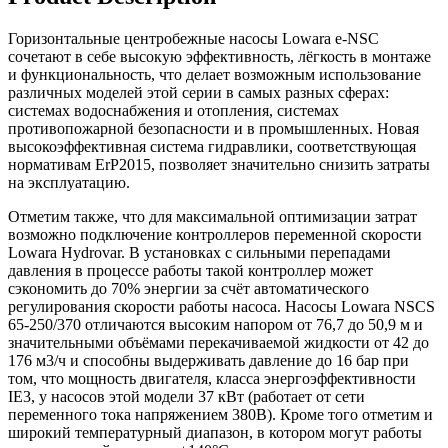
Горизонтальные центробежные насосы Lowara e-NSC
сочетают в себе высокую эффективность, лёгкость в монтаже
и функциональность, что делает возможным использование
различных моделей этой серии в самых разных сферах:
системах водоснабжения и отопления, системах
противопожарной безопасности и в промышленных. Новая
высокоэффективная система гидравлики, соответствующая
нормативам ErP2015, позволяет значительно снизить затраты
на эксплуатацию.
Отметим также, что для максимальной оптимизации затрат
возможно подключение контроллеров переменной скорости
Lowara Hydrovar. В установках с сильными перепадами
давления в процессе работы такой контроллер может
сэкономить до 70% энергии за счёт автоматического
регулирования скорости работы насоса. Насосы Lowara NSCS
65-250/370 отличаются высоким напором от 76,7 до 50,9 м и
значительными объёмами перекачиваемой жидкости от 42 до
176 м3/ч и способны выдерживать давление до 16 бар при
том, что мощность двигателя, класса энергоэффективности
IE3, у насосов этой модели 37 кВт (работает от сети
переменного тока напряжением 380В). Кроме того отметим и
широкий температурный диапазон, в котором могут работы