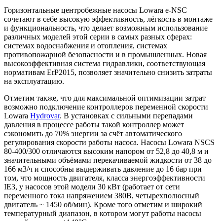
Горизонтальные центробежные насосы Lowara e-NSC
сочетают в себе высокую эффективность, лёгкость в монтаже
и функциональность, что делает возможным использование
различных моделей этой серии в самых разных сферах:
системах водоснабжения и отопления, системах
противопожарной безопасности и в промышленных. Новая
высокоэффективная система гидравлики, соответствующая
нормативам ErP2015, позволяет значительно снизить затраты
на эксплуатацию.
Отметим также, что для максимальной оптимизации затрат
возможно подключение контроллеров переменной скорости
Lowara
Hydrovar
. В установках с сильными перепадами
давления в процессе работы такой контроллер может
сэкономить до 70% энергии за счёт автоматического
регулирования скорости работы насоса. Насосы Lowara NSCS
80-400/300 отличаются высоким напором от 52,8 до 40,8 м и
значительными объёмами перекачиваемой жидкости от 38 до
166 м3/ч и способны выдерживать давление до 16 бар при
том, что мощность двигателя, класса энергоэффективности
IE3, у насосов этой модели 30 кВт (работает от сети
переменного тока напряжением 380В, четырехполюсный
двигатель ~ 1450 об/мин). Кроме того отметим и широкий
температурный диапазон, в котором могут работы насосы