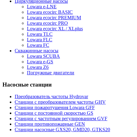
Циркуляционные насосы
Lowara e-LNE
Lowara ecocirc BASIC
Lowara ecocirc PREMIUM
Lowara ecocirc PRO
Lowara ecocirc XL / XLplus
Lowara TLC
Lowara FLC
Lowara FC
Скважинные насосы
Lowara SCUBA
Lowara e-GS
Lowara Z6
Погружные двигатели
Насосные станции
Преобразователь частоты Hydrovar
Станции с преобразователем частоты GHV
Станции пожаротушения Lowara GFF
Станции с постоянной скоростью GS
Станции с частотным регулированием GVF
Станции противопожарные GEN
Станции насосные GXS20, GMD20, GTKS20