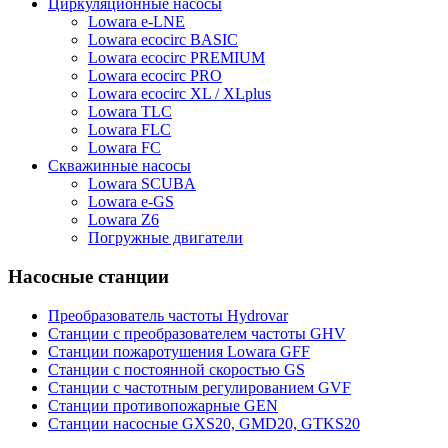
Циркуляционные насосы
Lowara e-LNE
Lowara ecocirc BASIC
Lowara ecocirc PREMIUM
Lowara ecocirc PRO
Lowara ecocirc XL / XLplus
Lowara TLC
Lowara FLC
Lowara FC
Скважинные насосы
Lowara SCUBA
Lowara e-GS
Lowara Z6
Погружные двигатели
Насосные станции
Преобразователь частоты Hydrovar
Станции с преобразователем частоты GHV
Станции пожаротушения Lowara GFF
Станции с постоянной скоростью GS
Станции с частотным регулированием GVF
Станции противопожарные GEN
Станции насосные GXS20, GMD20, GTKS20