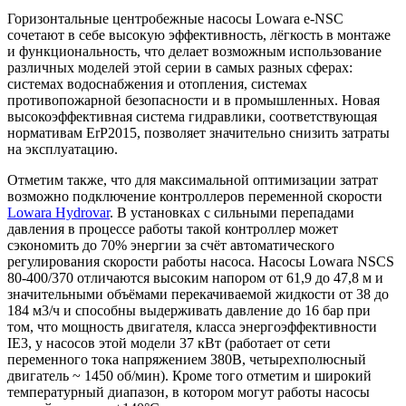
Горизонтальные центробежные насосы Lowara e-NSC
сочетают в себе высокую эффективность, лёгкость в монтаже
и функциональность, что делает возможным использование
различных моделей этой серии в самых разных сферах:
системах водоснабжения и отопления, системах
противопожарной безопасности и в промышленных. Новая
высокоэффективная система гидравлики, соответствующая
нормативам ErP2015, позволяет значительно снизить затраты
на эксплуатацию.
Отметим также, что для максимальной оптимизации затрат
возможно подключение контроллеров переменной скорости
Lowara Hydrovar
. В установках с сильными перепадами
давления в процессе работы такой контроллер может
сэкономить до 70% энергии за счёт автоматического
регулирования скорости работы насоса. Насосы Lowara NSCS
80-400/370 отличаются высоким напором от 61,9 до 47,8 м и
значительными объёмами перекачиваемой жидкости от 38 до
184 м3/ч и способны выдерживать давление до 16 бар при
том, что мощность двигателя, класса энергоэффективности
IE3, у насосов этой модели 37 кВт (работает от сети
переменного тока напряжением 380В, четырехполюсный
двигатель ~ 1450 об/мин). Кроме того отметим и широкий
температурный диапазон, в котором могут работы насосы