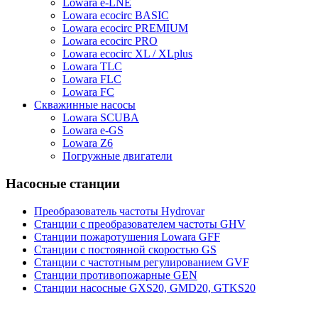
Lowara e-LNE
Lowara ecocirc BASIC
Lowara ecocirc PREMIUM
Lowara ecocirc PRO
Lowara ecocirc XL / XLplus
Lowara TLC
Lowara FLC
Lowara FC
Скважинные насосы
Lowara SCUBA
Lowara e-GS
Lowara Z6
Погружные двигатели
Насосные станции
Преобразователь частоты Hydrovar
Станции с преобразователем частоты GHV
Станции пожаротушения Lowara GFF
Станции с постоянной скоростью GS
Станции с частотным регулированием GVF
Станции противопожарные GEN
Станции насосные GXS20, GMD20, GTKS20