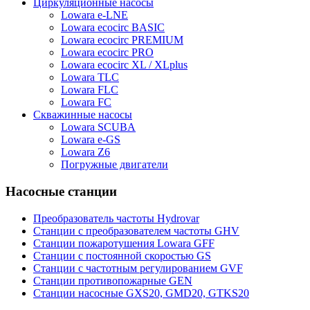
Циркуляционные насосы
Lowara e-LNE
Lowara ecocirc BASIC
Lowara ecocirc PREMIUM
Lowara ecocirc PRO
Lowara ecocirc XL / XLplus
Lowara TLC
Lowara FLC
Lowara FC
Скважинные насосы
Lowara SCUBA
Lowara e-GS
Lowara Z6
Погружные двигатели
Насосные станции
Преобразователь частоты Hydrovar
Станции с преобразователем частоты GHV
Станции пожаротушения Lowara GFF
Станции с постоянной скоростью GS
Станции с частотным регулированием GVF
Станции противопожарные GEN
Станции насосные GXS20, GMD20, GTKS20