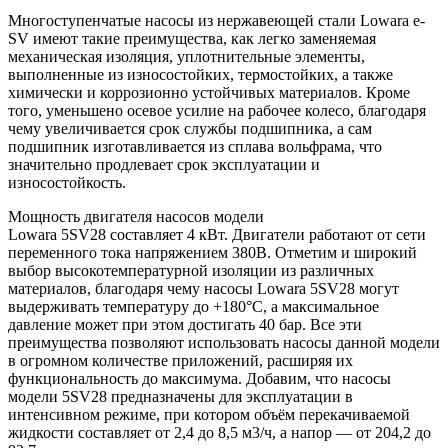
Многоступенчатые насосы из нержавеющей стали Lowara e-
SV имеют такие преимущества, как легко заменяемая
механическая изоляция, уплотнительные элементы,
выполненные из износостойких, термостойких, а также
химически и коррозионно устойчивых материалов. Кроме
того, уменьшено осевое усилие на рабочее колесо, благодаря
чему увеличивается срок службы подшипника, а сам
подшипник изготавливается из сплава вольфрама, что
значительно продлевает срок эксплуатации и
износостойкость.
Мощность двигателя насосов модели
Lowara 5SV28 составляет 4 кВт. Двигатели работают от сети
переменного тока напряжением 380В. Отметим и широкий
выбор высокотемпературной изоляции из различных
материалов, благодаря чему насосы Lowara 5SV28 могут
выдерживать температуру до +180°C, а максимальное
давление может при этом достигать 40 бар. Все эти
преимущества позволяют использовать насосы данной модели
в огромном количестве приложений, расширяя их
функциональность до максимума. Добавим, что насосы
модели 5SV28 предназначены для эксплуатации в
интенсивном режиме, при котором объём перекачиваемой
жидкости составляет от 2,4 до 8,5 м3/ч, а напор — от 204,2 до