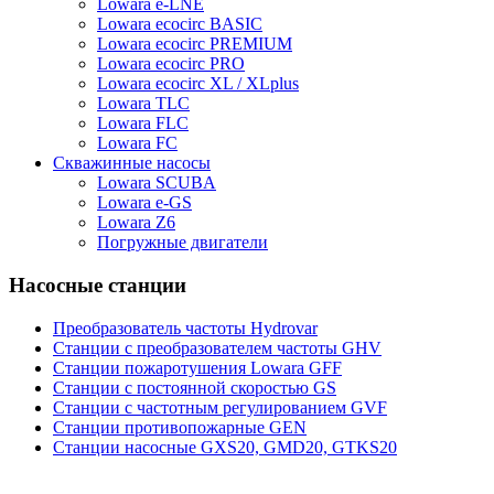
Lowara e-LNE
Lowara ecocirc BASIC
Lowara ecocirc PREMIUM
Lowara ecocirc PRO
Lowara ecocirc XL / XLplus
Lowara TLC
Lowara FLC
Lowara FC
Скважинные насосы
Lowara SCUBA
Lowara e-GS
Lowara Z6
Погружные двигатели
Насосные станции
Преобразователь частоты Hydrovar
Станции с преобразователем частоты GHV
Станции пожаротушения Lowara GFF
Станции с постоянной скоростью GS
Станции с частотным регулированием GVF
Станции противопожарные GEN
Станции насосные GXS20, GMD20, GTKS20