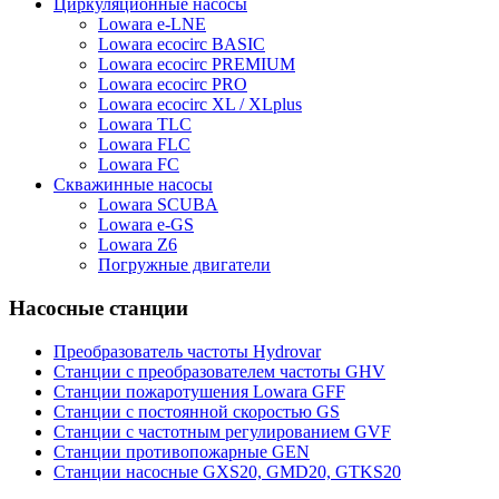
Циркуляционные насосы
Lowara e-LNE
Lowara ecocirc BASIC
Lowara ecocirc PREMIUM
Lowara ecocirc PRO
Lowara ecocirc XL / XLplus
Lowara TLC
Lowara FLC
Lowara FC
Скважинные насосы
Lowara SCUBA
Lowara e-GS
Lowara Z6
Погружные двигатели
Насосные станции
Преобразователь частоты Hydrovar
Станции с преобразователем частоты GHV
Станции пожаротушения Lowara GFF
Станции с постоянной скоростью GS
Станции с частотным регулированием GVF
Станции противопожарные GEN
Станции насосные GXS20, GMD20, GTKS20