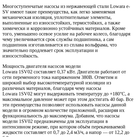
Многоступенчатые насосы из нержавеющей стали Lowara e-
SV имеют такие преимущества, как легко заменяемая
механическая изоляция, уплотнительные элементы,
выполненные из износостойких, термостойких, а также
химически и коррозионно устойчивых материалов. Кроме
того, уменьшено осевое усилие на рабочее колесо, благодаря
чему увеличивается срок службы подшипника, а сам
подшипник изготавливается из сплава вольфрама, что
значительно продлевает срок эксплуатации и
износостойкость.
Мощность двигателя насосов модели
Lowara 1SV02 составляет 0,37 кВт. Двигатели работают от
сети переменного тока напряжением 380В. Отметим и
широкий выбор высокотемпературной изоляции из
различных материалов, благодаря чему насосы
Lowara 1SV02 могут выдерживать температуру до +180°C, а
максимальное давление может при этом достигать 40 бар. Все
эти преимущества позволяют использовать насосы данной
модели в огромном количестве приложений, расширяя их
функциональность до максимума. Добавим, что насосы
модели 1SV02 предназначены для эксплуатации в
интенсивном режиме, при котором объём перекачиваемой
жидкости составляет от 0,7 до 2,4 м3/ч, а напор — от 12,2 до