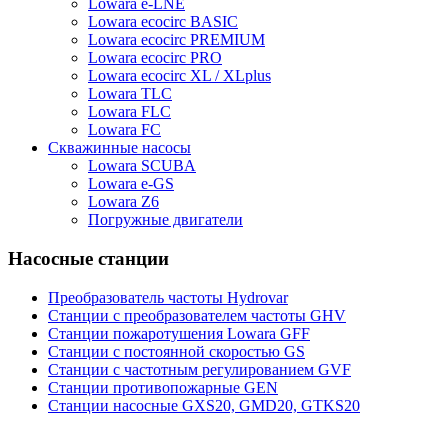
Lowara e-LNE
Lowara ecocirc BASIC
Lowara ecocirc PREMIUM
Lowara ecocirc PRO
Lowara ecocirc XL / XLplus
Lowara TLC
Lowara FLC
Lowara FC
Скважинные насосы
Lowara SCUBA
Lowara e-GS
Lowara Z6
Погружные двигатели
Насосные станции
Преобразователь частоты Hydrovar
Станции с преобразователем частоты GHV
Станции пожаротушения Lowara GFF
Станции с постоянной скоростью GS
Станции с частотным регулированием GVF
Станции противопожарные GEN
Станции насосные GXS20, GMD20, GTKS20