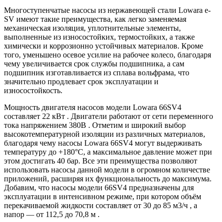
Многоступенчатые насосы из нержавеющей стали Lowara e-
SV имеют такие преимущества, как легко заменяемая
механическая изоляция, уплотнительные элементы,
выполненные из износостойких, термостойких, а также
химически и коррозионно устойчивых материалов. Кроме
того, уменьшено осевое усилие на рабочее колесо, благодаря
чему увеличивается срок службы подшипника, а сам
подшипник изготавливается из сплава вольфрама, что
значительно продлевает срок эксплуатации и
износостойкость.
Мощность двигателя насосов модели Lowara 66SV4
составляет 22 кВт . Двигатели работают от сети переменного
тока напряжением 380В . Отметим и широкий выбор
высокотемпературной изоляции из различных материалов,
благодаря чему насосы Lowara 66SV4 могут выдерживать
температуру до +180°C, а максимальное давление может при
этом достигать 40 бар. Все эти преимущества позволяют
использовать насосы данной модели в огромном количестве
приложений, расширяя их функциональность до максимума.
Добавим, что насосы модели 66SV4 предназначены для
эксплуатации в интенсивном режиме, при котором объём
перекачиваемой жидкости составляет от 30 до 85 м3/ч , а
напор — от 112,5 до 70,8 м .