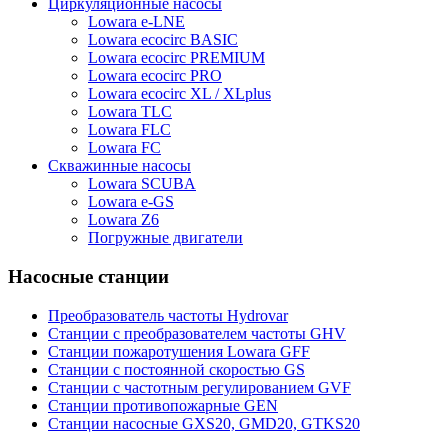
Циркуляционные насосы
Lowara e-LNE
Lowara ecocirc BASIC
Lowara ecocirc PREMIUM
Lowara ecocirc PRO
Lowara ecocirc XL / XLplus
Lowara TLC
Lowara FLC
Lowara FC
Скважинные насосы
Lowara SCUBA
Lowara e-GS
Lowara Z6
Погружные двигатели
Насосные станции
Преобразователь частоты Hydrovar
Станции с преобразователем частоты GHV
Станции пожаротушения Lowara GFF
Станции с постоянной скоростью GS
Станции с частотным регулированием GVF
Станции противопожарные GEN
Станции насосные GXS20, GMD20, GTKS20