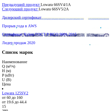
Предыдущий продукт
Lowara 66SV4/1A
Следующий продукт
Lowara 66SV5/2A
Дилерский сертификат
Прорыв года в AWS
Сертификат Xylem ГОСТ Р ИСО 9001-2015
Лидер продаж 2020
Список марок
Наименование
Q (м³/ч)
H (м)
P (кВт)
U (В)
Цена
Lowara 125SV2
от 60 до 160
от 19.6 до 44.4
15
380