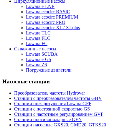
Циркуляционные насосы
Lowara e-LNE
Lowara ecocirc BASIC
Lowara ecocirc PREMIUM
Lowara ecocirc PRO
Lowara ecocirc XL / XLplus
Lowara TLC
Lowara FLC
Lowara FC
Скважинные насосы
Lowara SCUBA
Lowara e-GS
Lowara Z6
Погружные двигатели
Насосные станции
Преобразователь частоты Hydrovar
Станции с преобразователем частоты GHV
Станции пожаротушения Lowara GFF
Станции с постоянной скоростью GS
Станции с частотным регулированием GVF
Станции противопожарные GEN
Станции насосные GXS20, GMD20, GTKS20